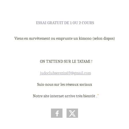
ESSAI GRATUIT DE 1 OU 2
COURS
Viens en survêtement ou emprunte un kimono (selon
dispos)
◉
ON T’ATTEND SUR LE TATAMI
!
'
judoclubserezin69@gmail.com
Suis-nous sur les réseaux
sociaux
●
N
o
t
r
e s
i
te
i
n
te
r
net a
r
r
i
v
e t
r
è
s
b
i
e
n
t
ô
t
.
˝